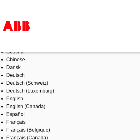
Select Language
Products & Solutions
Čeština
Industries
Chinese
Services
Dansk
About us
Deutsch
Where to buy
Deutsch (Schweiz)
Contact us
Deutsch (Luxemburg)
Careers
English
English (Canada)
Español
Français
Français (Belgique)
Français (Canada)