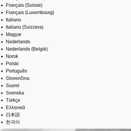
Français (Suisse)
Français (Luxembourg)
Italiano
Italiano (Svizzera)
Magyar
Nederlands
Nederlands (België)
Norsk
Polski
Português
Slovenčina
Suomi
Svenska
Türkçe
Ελληνικά
日本語
한국어