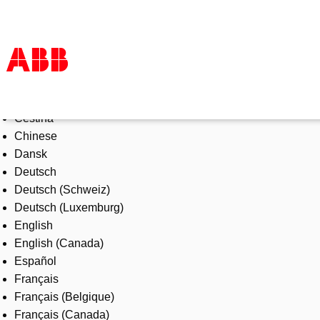
Select Language
Products & Solutions
Čeština
Industries
Chinese
Services
Dansk
About us
Deutsch
Where to buy
Deutsch (Schweiz)
Contact us
Deutsch (Luxemburg)
Careers
English
English (Canada)
Español
Français
Français (Belgique)
Français (Canada)