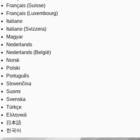
Français (Suisse)
Français (Luxembourg)
Italiano
Italiano (Svizzera)
Magyar
Nederlands
Nederlands (België)
Norsk
Polski
Português
Slovenčina
Suomi
Svenska
Türkçe
Ελληνικά
日本語
한국어