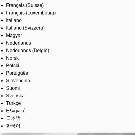
Français (Suisse)
Français (Luxembourg)
Italiano
Italiano (Svizzera)
Magyar
Nederlands
Nederlands (België)
Norsk
Polski
Português
Slovenčina
Suomi
Svenska
Türkçe
Ελληνικά
日本語
한국어