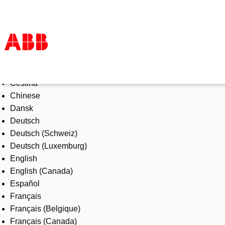
Select Language
Products & Solutions
Čeština
Industries
Chinese
Services
Dansk
About us
Deutsch
Where to buy
Deutsch (Schweiz)
Contact us
Deutsch (Luxemburg)
Careers
English
English (Canada)
Español
Français
Français (Belgique)
Français (Canada)