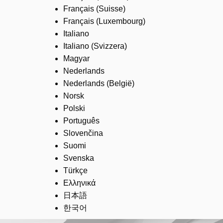
Français (Suisse)
Français (Luxembourg)
Italiano
Italiano (Svizzera)
Magyar
Nederlands
Nederlands (België)
Norsk
Polski
Português
Slovenčina
Suomi
Svenska
Türkçe
Ελληνικά
日本語
한국어