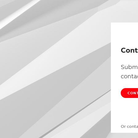
Cont
Submi
conta
CONT
Or cont