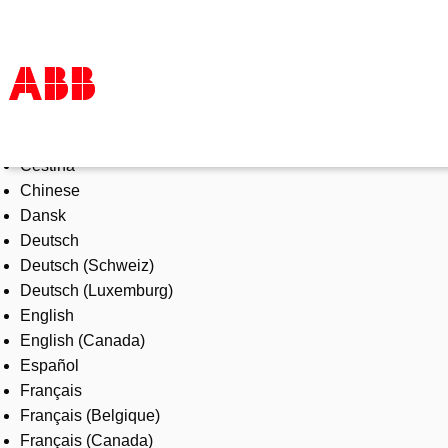
Select Language
Products & Solutions
Čeština
Industries
Chinese
Services
Dansk
About us
Deutsch
Where to buy
Deutsch (Schweiz)
Contact us
Deutsch (Luxemburg)
Careers
English
English (Canada)
Español
Français
Français (Belgique)
Français (Canada)