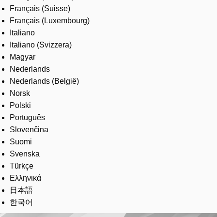
Français (Suisse)
Français (Luxembourg)
Italiano
Italiano (Svizzera)
Magyar
Nederlands
Nederlands (België)
Norsk
Polski
Português
Slovenčina
Suomi
Svenska
Türkçe
Ελληνικά
日本語
한국어