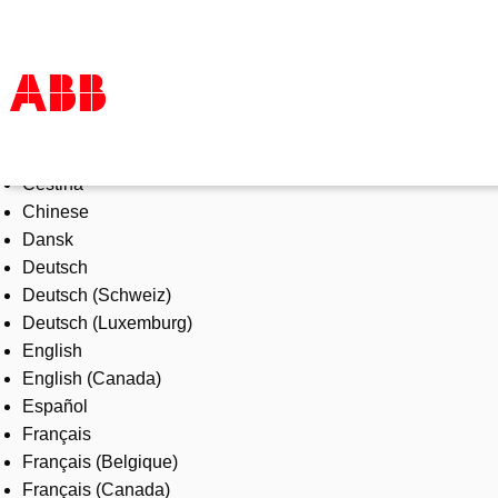
Select Language
Products & Solutions
Čeština
Industries
Chinese
Services
Dansk
About us
Deutsch
Where to buy
Deutsch (Schweiz)
Contact us
Deutsch (Luxemburg)
Careers
English
English (Canada)
Español
Français
Français (Belgique)
Français (Canada)