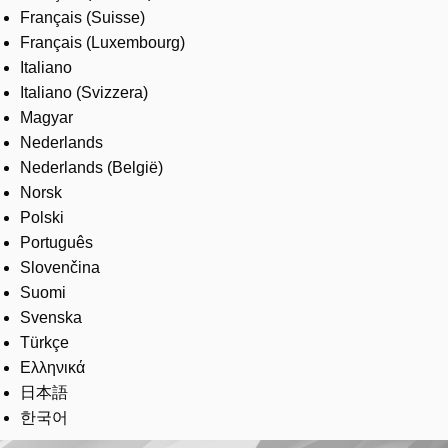
Français (Suisse)
Français (Luxembourg)
Italiano
Italiano (Svizzera)
Magyar
Nederlands
Nederlands (België)
Norsk
Polski
Português
Slovenčina
Suomi
Svenska
Türkçe
Ελληνικά
日本語
한국어