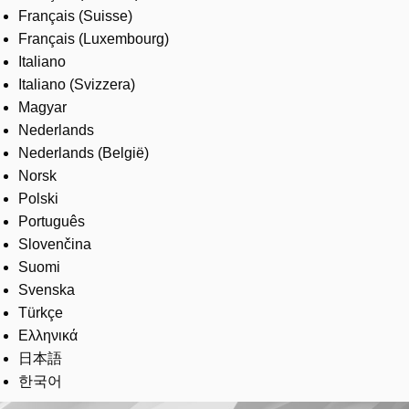
Français (Suisse)
Français (Luxembourg)
Italiano
Italiano (Svizzera)
Magyar
Nederlands
Nederlands (België)
Norsk
Polski
Português
Slovenčina
Suomi
Svenska
Türkçe
Ελληνικά
日本語
한국어