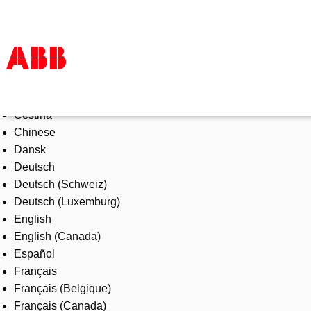
Select Language
Products & Solutions
Čeština
Industries
Chinese
Services
Dansk
About us
Deutsch
Where to buy
Deutsch (Schweiz)
Contact us
Deutsch (Luxemburg)
Careers
English
English (Canada)
Español
Français
Français (Belgique)
Français (Canada)