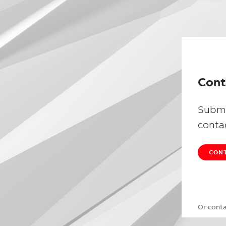
Cont
Submi
conta
CONT
Or cont