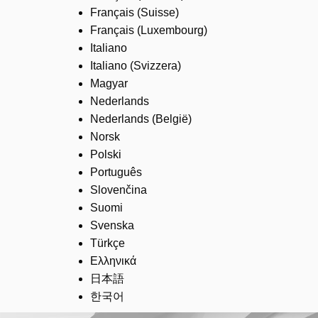
Français (Suisse)
Français (Luxembourg)
Italiano
Italiano (Svizzera)
Magyar
Nederlands
Nederlands (België)
Norsk
Polski
Português
Slovenčina
Suomi
Svenska
Türkçe
Ελληνικά
日本語
한국어