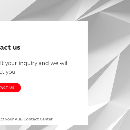
act us
t your inquiry and we will
ct you
ACT US
act your
ABB Contact Center