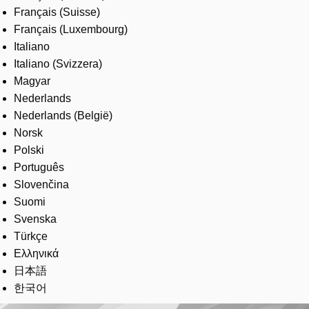
Français (Suisse)
Français (Luxembourg)
Italiano
Italiano (Svizzera)
Magyar
Nederlands
Nederlands (België)
Norsk
Polski
Português
Slovenčina
Suomi
Svenska
Türkçe
Ελληνικά
日本語
한국어