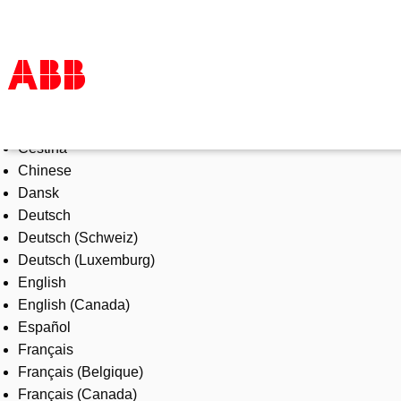
Select Language
Products & Solutions
Čeština
Industries
Chinese
Services
Dansk
About us
Deutsch
Where to buy
Deutsch (Schweiz)
Contact us
Deutsch (Luxemburg)
Careers
English
English (Canada)
Español
Français
Français (Belgique)
Français (Canada)