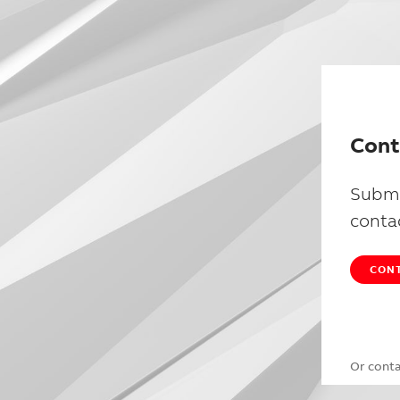
Cont
Submi
conta
CONT
Or cont