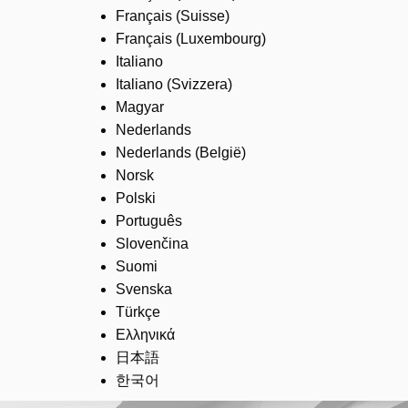
Français (Suisse)
Français (Luxembourg)
Italiano
Italiano (Svizzera)
Magyar
Nederlands
Nederlands (België)
Norsk
Polski
Português
Slovenčina
Suomi
Svenska
Türkçe
Ελληνικά
日本語
한국어