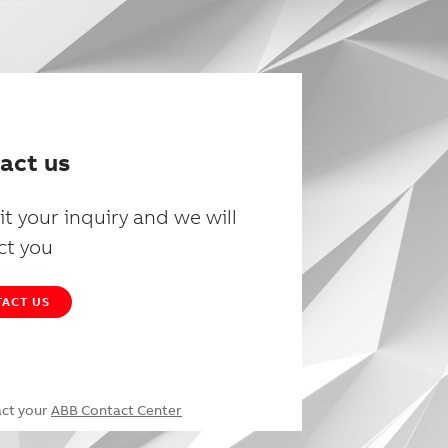
act us
t your inquiry and we will
ct you
ACT US
act your
ABB Contact Center