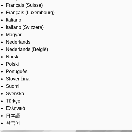
Français (Suisse)
Français (Luxembourg)
Italiano
Italiano (Svizzera)
Magyar
Nederlands
Nederlands (België)
Norsk
Polski
Português
Slovenčina
Suomi
Svenska
Türkçe
Ελληνικά
日本語
한국어