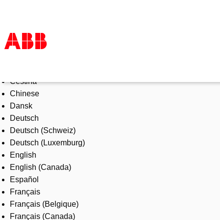
Select Language
Products & Solutions
Čeština
Industries
Chinese
Services
Dansk
About us
Deutsch
Where to buy
Deutsch (Schweiz)
Contact us
Deutsch (Luxemburg)
Careers
English
English (Canada)
Español
Français
Français (Belgique)
Français (Canada)