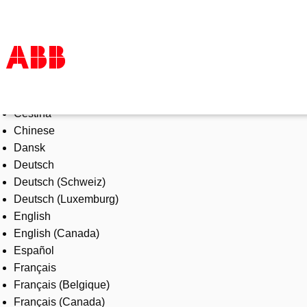
Select Language
Products & Solutions
Čeština
Industries
Chinese
Services
Dansk
About us
Deutsch
Where to buy
Deutsch (Schweiz)
Contact us
Deutsch (Luxemburg)
Careers
English
English (Canada)
Español
Français
Français (Belgique)
Français (Canada)