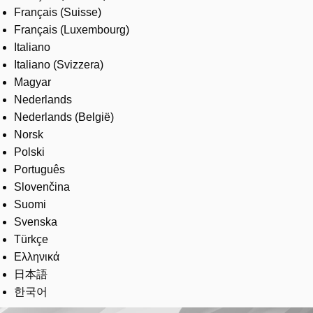
Français (Suisse)
Français (Luxembourg)
Italiano
Italiano (Svizzera)
Magyar
Nederlands
Nederlands (België)
Norsk
Polski
Português
Slovenčina
Suomi
Svenska
Türkçe
Ελληνικά
日本語
한국어