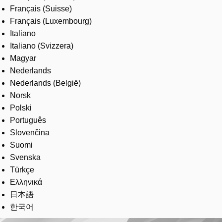
Français (Suisse)
Français (Luxembourg)
Italiano
Italiano (Svizzera)
Magyar
Nederlands
Nederlands (België)
Norsk
Polski
Português
Slovenčina
Suomi
Svenska
Türkçe
Ελληνικά
日本語
한국어