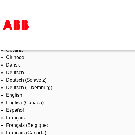
Select Language
Products & Solutions
Čeština
Industries
Chinese
Services
Dansk
About us
Deutsch
Where to buy
Deutsch (Schweiz)
Contact us
Deutsch (Luxemburg)
Careers
English
English (Canada)
Español
Français
Français (Belgique)
Français (Canada)