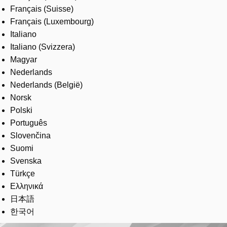
Français (Suisse)
Français (Luxembourg)
Italiano
Italiano (Svizzera)
Magyar
Nederlands
Nederlands (België)
Norsk
Polski
Português
Slovenčina
Suomi
Svenska
Türkçe
Ελληνικά
日本語
한국어