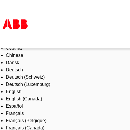
Select Language
Products & Solutions
Čeština
Industries
Chinese
Services
Dansk
About us
Deutsch
Where to buy
Deutsch (Schweiz)
Contact us
Deutsch (Luxemburg)
Careers
English
English (Canada)
Español
Français
Français (Belgique)
Français (Canada)