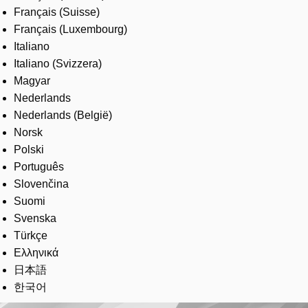
Français (Suisse)
Français (Luxembourg)
Italiano
Italiano (Svizzera)
Magyar
Nederlands
Nederlands (België)
Norsk
Polski
Português
Slovenčina
Suomi
Svenska
Türkçe
Ελληνικά
日本語
한국어