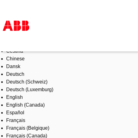
Select Language
Products & Solutions
Čeština
Industries
Chinese
Services
Dansk
About us
Deutsch
Where to buy
Deutsch (Schweiz)
Contact us
Deutsch (Luxemburg)
Careers
English
English (Canada)
Español
Français
Français (Belgique)
Français (Canada)