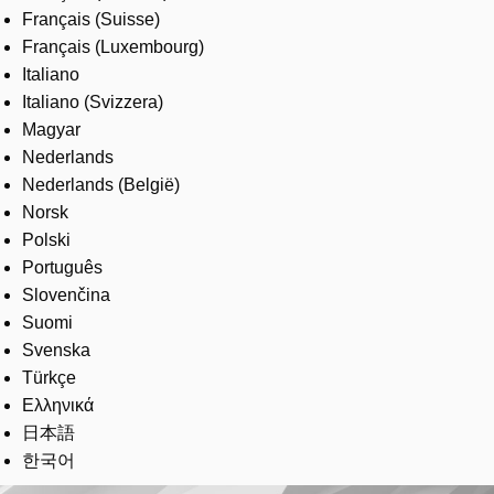
Français (Suisse)
Français (Luxembourg)
Italiano
Italiano (Svizzera)
Magyar
Nederlands
Nederlands (België)
Norsk
Polski
Português
Slovenčina
Suomi
Svenska
Türkçe
Ελληνικά
日本語
한국어