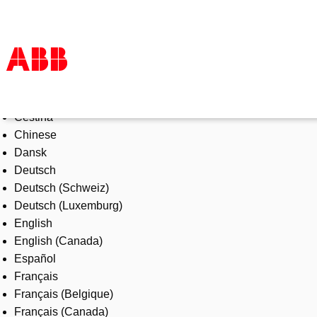
Select Language
Products & Solutions
Čeština
Industries
Chinese
Services
Dansk
About us
Deutsch
Where to buy
Deutsch (Schweiz)
Contact us
Deutsch (Luxemburg)
Careers
English
English (Canada)
Español
Français
Français (Belgique)
Français (Canada)