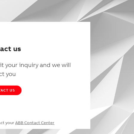
act us
t your inquiry and we will
ct you
ACT US
act your
ABB Contact Center