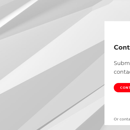
Cont
Submi
conta
CONT
Or cont