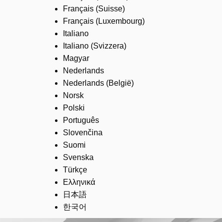
Français (Suisse)
Français (Luxembourg)
Italiano
Italiano (Svizzera)
Magyar
Nederlands
Nederlands (België)
Norsk
Polski
Português
Slovenčina
Suomi
Svenska
Türkçe
Ελληνικά
日本語
한국어