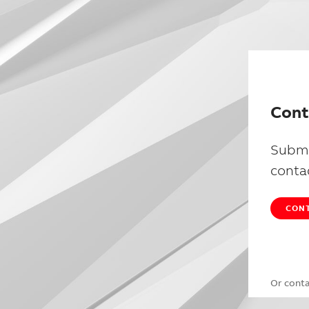
Cont
Submi
conta
CONT
Or cont