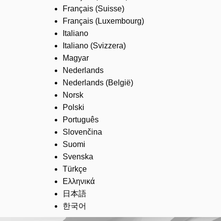
Français (Suisse)
Français (Luxembourg)
Italiano
Italiano (Svizzera)
Magyar
Nederlands
Nederlands (België)
Norsk
Polski
Português
Slovenčina
Suomi
Svenska
Türkçe
Ελληνικά
日本語
한국어