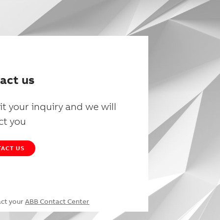
act us
t your inquiry and we will
ct you
ACT US
act your
ABB Contact Center