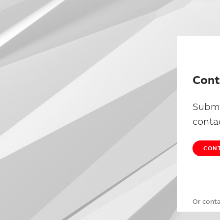
Cont
Submi
conta
CONT
Or cont