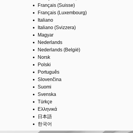
Français (Suisse)
Français (Luxembourg)
Italiano
Italiano (Svizzera)
Magyar
Nederlands
Nederlands (België)
Norsk
Polski
Português
Slovenčina
Suomi
Svenska
Türkçe
Ελληνικά
日本語
한국어