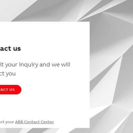
act us
t your inquiry and we will
ct you
ACT US
act your
ABB Contact Center