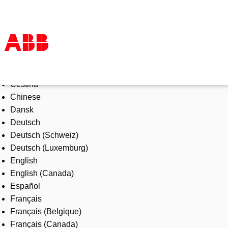
Select Language
Products & Solutions
Čeština
Industries
Chinese
Services
Dansk
About us
Deutsch
Where to buy
Deutsch (Schweiz)
Contact us
Deutsch (Luxemburg)
Careers
English
English (Canada)
Español
Français
Français (Belgique)
Français (Canada)