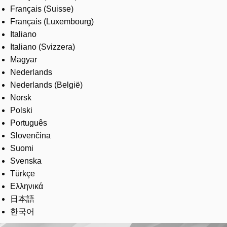
Français (Suisse)
Français (Luxembourg)
Italiano
Italiano (Svizzera)
Magyar
Nederlands
Nederlands (België)
Norsk
Polski
Português
Slovenčina
Suomi
Svenska
Türkçe
Ελληνικά
日本語
한국어