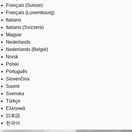
Français (Suisse)
Français (Luxembourg)
Italiano
Italiano (Svizzera)
Magyar
Nederlands
Nederlands (België)
Norsk
Polski
Português
Slovenčina
Suomi
Svenska
Türkçe
Ελληνικά
日本語
한국어