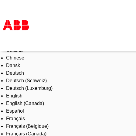
Select Language
Products & Solutions
Čeština
Industries
Chinese
Services
Dansk
About us
Deutsch
Where to buy
Deutsch (Schweiz)
Contact us
Deutsch (Luxemburg)
Careers
English
English (Canada)
Español
Français
Français (Belgique)
Français (Canada)