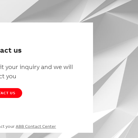
act us
t your inquiry and we will
ct you
ACT US
act your
ABB Contact Center