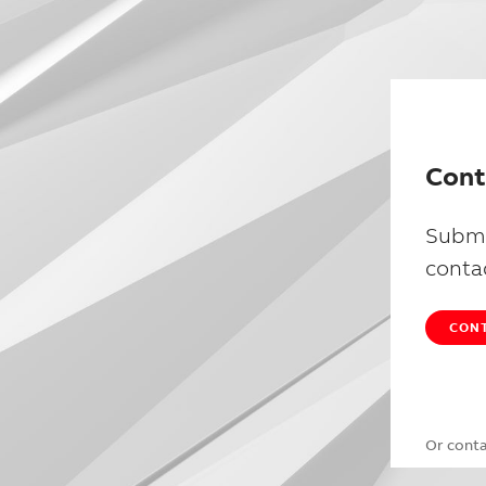
Cont
Submi
conta
CONT
Or cont