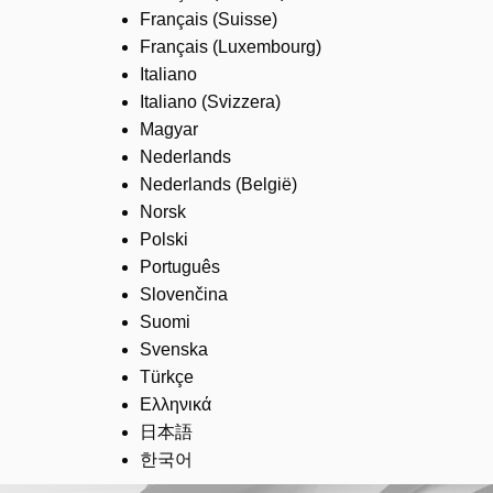
Français (Suisse)
Français (Luxembourg)
Italiano
Italiano (Svizzera)
Magyar
Nederlands
Nederlands (België)
Norsk
Polski
Português
Slovenčina
Suomi
Svenska
Türkçe
Ελληνικά
日本語
한국어