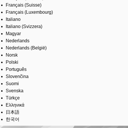
Français (Suisse)
Français (Luxembourg)
Italiano
Italiano (Svizzera)
Magyar
Nederlands
Nederlands (België)
Norsk
Polski
Português
Slovenčina
Suomi
Svenska
Türkçe
Ελληνικά
日本語
한국어