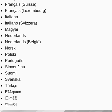
Français (Suisse)
Français (Luxembourg)
Italiano
Italiano (Svizzera)
Magyar
Nederlands
Nederlands (België)
Norsk
Polski
Português
Slovenčina
Suomi
Svenska
Türkçe
Ελληνικά
日本語
한국어