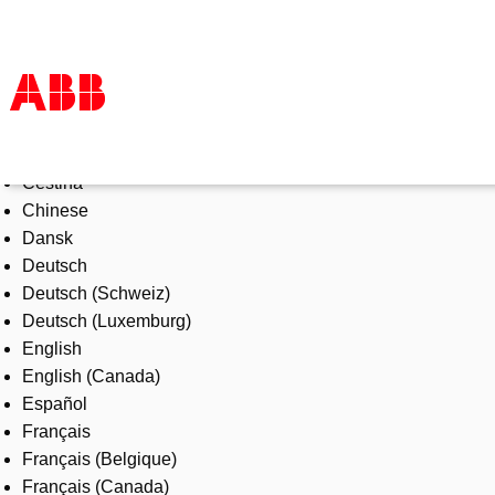
Select Language
Products & Solutions
Čeština
Industries
Chinese
Services
Dansk
About us
Deutsch
Where to buy
Deutsch (Schweiz)
Contact us
Deutsch (Luxemburg)
Careers
English
English (Canada)
Español
Français
Français (Belgique)
Français (Canada)