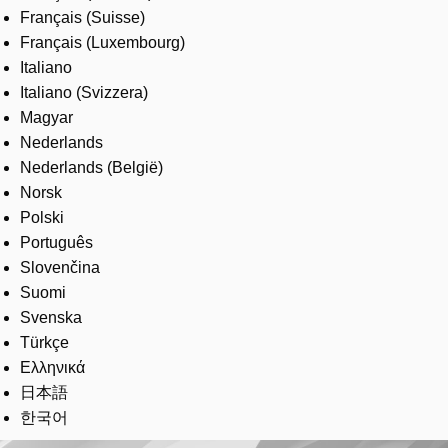
Français (Suisse)
Français (Luxembourg)
Italiano
Italiano (Svizzera)
Magyar
Nederlands
Nederlands (België)
Norsk
Polski
Português
Slovenčina
Suomi
Svenska
Türkçe
Ελληνικά
日本語
한국어