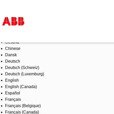
Select Language
Products & Solutions
Čeština
Industries
Chinese
Services
Dansk
About us
Deutsch
Where to buy
Deutsch (Schweiz)
Contact us
Deutsch (Luxemburg)
Careers
English
English (Canada)
Español
Français
Français (Belgique)
Français (Canada)