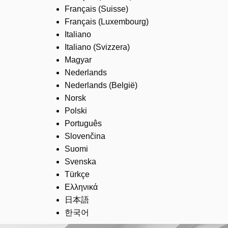
Français (Suisse)
Français (Luxembourg)
Italiano
Italiano (Svizzera)
Magyar
Nederlands
Nederlands (België)
Norsk
Polski
Português
Slovenčina
Suomi
Svenska
Türkçe
Ελληνικά
日本語
한국어