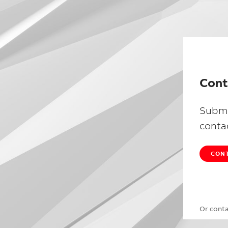
Cont
Submi
conta
CONT
Or cont