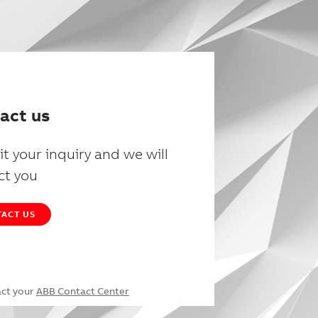
act us
t your inquiry and we will
ct you
ACT US
act your
ABB Contact Center