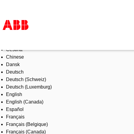
Select Language
Products & Solutions
Čeština
Industries
Chinese
Services
Dansk
About us
Deutsch
Where to buy
Deutsch (Schweiz)
Contact us
Deutsch (Luxemburg)
Careers
English
English (Canada)
Español
Français
Français (Belgique)
Français (Canada)