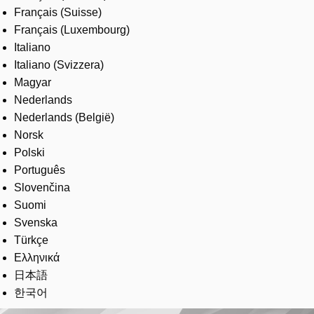
Français (Suisse)
Français (Luxembourg)
Italiano
Italiano (Svizzera)
Magyar
Nederlands
Nederlands (België)
Norsk
Polski
Português
Slovenčina
Suomi
Svenska
Türkçe
Ελληνικά
日本語
한국어