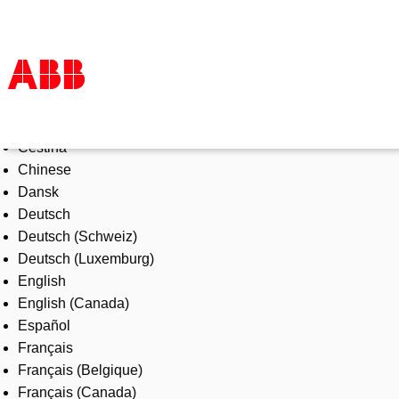
Select Language
Products & Solutions
Čeština
Industries
Chinese
Services
Dansk
About us
Deutsch
Where to buy
Deutsch (Schweiz)
Contact us
Deutsch (Luxemburg)
Careers
English
English (Canada)
Español
Français
Français (Belgique)
Français (Canada)