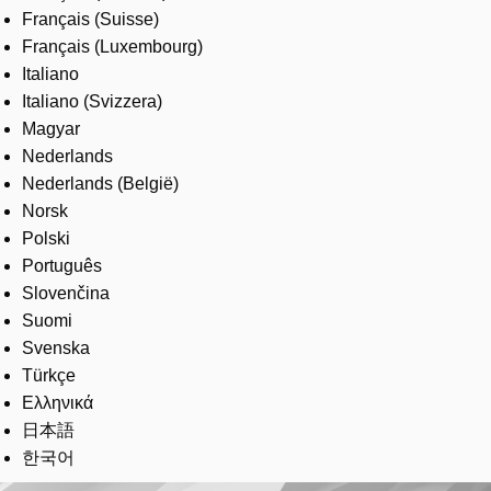
Français (Suisse)
Français (Luxembourg)
Italiano
Italiano (Svizzera)
Magyar
Nederlands
Nederlands (België)
Norsk
Polski
Português
Slovenčina
Suomi
Svenska
Türkçe
Ελληνικά
日本語
한국어