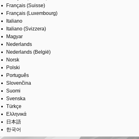
Français (Suisse)
Français (Luxembourg)
Italiano
Italiano (Svizzera)
Magyar
Nederlands
Nederlands (België)
Norsk
Polski
Português
Slovenčina
Suomi
Svenska
Türkçe
Ελληνικά
日本語
한국어