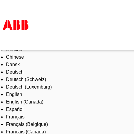
Select Language
Products & Solutions
Čeština
Industries
Chinese
Services
Dansk
About us
Deutsch
Where to buy
Deutsch (Schweiz)
Contact us
Deutsch (Luxemburg)
Careers
English
English (Canada)
Español
Français
Français (Belgique)
Français (Canada)