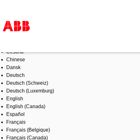
Select Language
Products & Solutions
Čeština
Industries
Chinese
Services
Dansk
About us
Deutsch
Where to buy
Deutsch (Schweiz)
Contact us
Deutsch (Luxemburg)
Careers
English
English (Canada)
Español
Français
Français (Belgique)
Français (Canada)