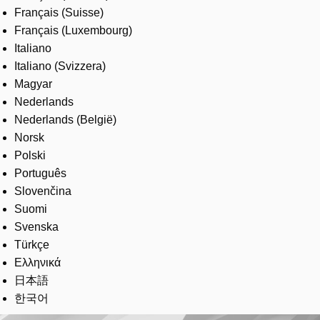
Français (Suisse)
Français (Luxembourg)
Italiano
Italiano (Svizzera)
Magyar
Nederlands
Nederlands (België)
Norsk
Polski
Português
Slovenčina
Suomi
Svenska
Türkçe
Ελληνικά
日本語
한국어