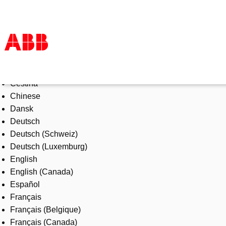
Select Language
Products & Solutions
Čeština
Industries
Chinese
Services
Dansk
About us
Deutsch
Where to buy
Deutsch (Schweiz)
Contact us
Deutsch (Luxemburg)
Careers
English
English (Canada)
Español
Français
Français (Belgique)
Français (Canada)