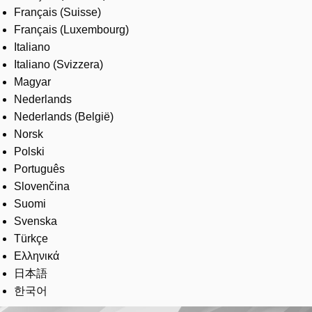
Français (Suisse)
Français (Luxembourg)
Italiano
Italiano (Svizzera)
Magyar
Nederlands
Nederlands (België)
Norsk
Polski
Português
Slovenčina
Suomi
Svenska
Türkçe
Ελληνικά
日本語
한국어