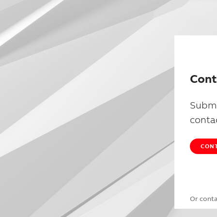
Cont
Submi
conta
CONT
Or cont