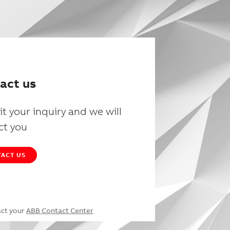
act us
t your inquiry and we will
ct you
ACT US
act your
ABB Contact Center