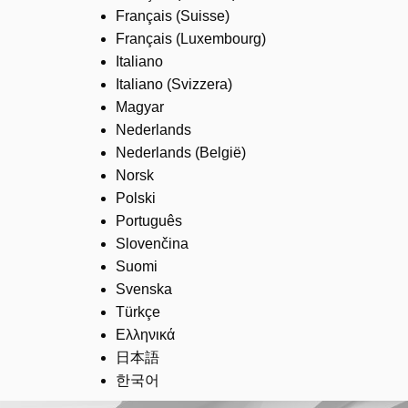
Français (Suisse)
Français (Luxembourg)
Italiano
Italiano (Svizzera)
Magyar
Nederlands
Nederlands (België)
Norsk
Polski
Português
Slovenčina
Suomi
Svenska
Türkçe
Ελληνικά
日本語
한국어