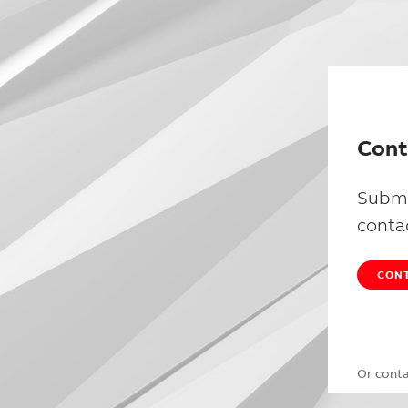
Cont
Submi
conta
CONT
Or cont