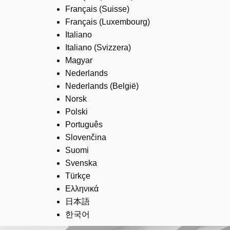
Français (Suisse)
Français (Luxembourg)
Italiano
Italiano (Svizzera)
Magyar
Nederlands
Nederlands (België)
Norsk
Polski
Português
Slovenčina
Suomi
Svenska
Türkçe
Ελληνικά
日本語
한국어