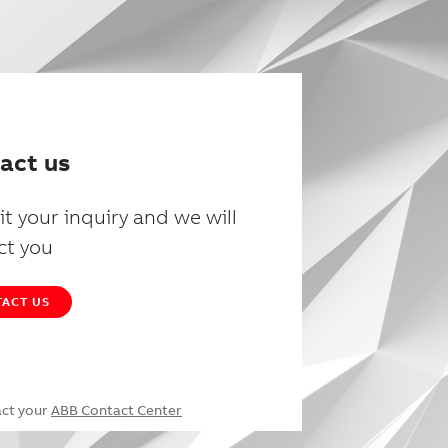
act us
t your inquiry and we will
ct you
ACT US
act your
ABB Contact Center