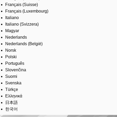
Français (Suisse)
Français (Luxembourg)
Italiano
Italiano (Svizzera)
Magyar
Nederlands
Nederlands (België)
Norsk
Polski
Português
Slovenčina
Suomi
Svenska
Türkçe
Ελληνικά
日本語
한국어