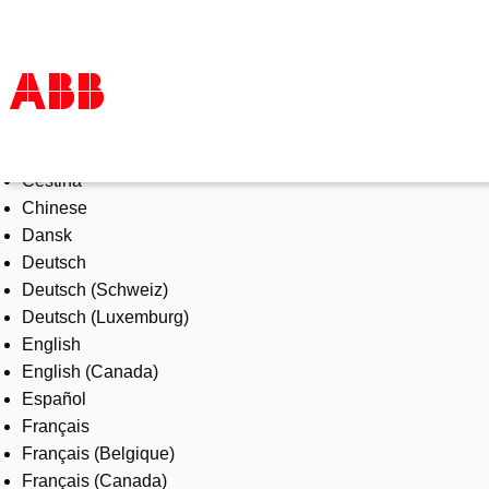
Select Language
Products & Solutions
Čeština
Industries
Chinese
Services
Dansk
About us
Deutsch
Where to buy
Deutsch (Schweiz)
Contact us
Deutsch (Luxemburg)
Careers
English
English (Canada)
Español
Français
Français (Belgique)
Français (Canada)