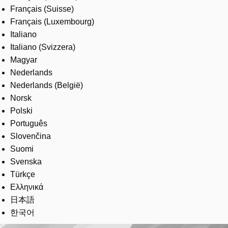
Français (Suisse)
Français (Luxembourg)
Italiano
Italiano (Svizzera)
Magyar
Nederlands
Nederlands (België)
Norsk
Polski
Português
Slovenčina
Suomi
Svenska
Türkçe
Ελληνικά
日本語
한국어