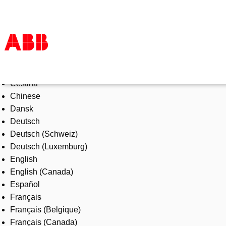
Select Language
Products & Solutions
Čeština
Industries
Chinese
Services
Dansk
About us
Deutsch
Where to buy
Deutsch (Schweiz)
Contact us
Deutsch (Luxemburg)
Careers
English
English (Canada)
Español
Français
Français (Belgique)
Français (Canada)