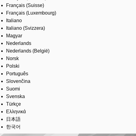
Français (Suisse)
Français (Luxembourg)
Italiano
Italiano (Svizzera)
Magyar
Nederlands
Nederlands (België)
Norsk
Polski
Português
Slovenčina
Suomi
Svenska
Türkçe
Ελληνικά
日本語
한국어