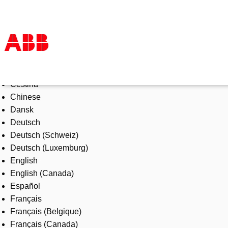
Select Language
Products & Solutions
Čeština
Industries
Chinese
Services
Dansk
About us
Deutsch
Where to buy
Deutsch (Schweiz)
Contact us
Deutsch (Luxemburg)
Careers
English
English (Canada)
Español
Français
Français (Belgique)
Français (Canada)