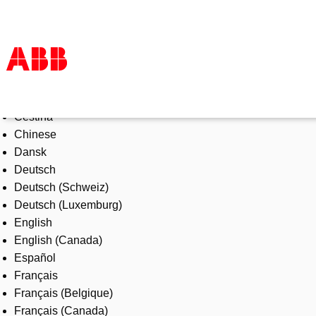
Select Language
Products & Solutions
Čeština
Industries
Chinese
Services
Dansk
About us
Deutsch
Where to buy
Deutsch (Schweiz)
Contact us
Deutsch (Luxemburg)
Careers
English
English (Canada)
Español
Français
Français (Belgique)
Français (Canada)