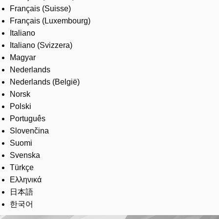
Français (Suisse)
Français (Luxembourg)
Italiano
Italiano (Svizzera)
Magyar
Nederlands
Nederlands (België)
Norsk
Polski
Português
Slovenčina
Suomi
Svenska
Türkçe
Ελληνικά
日本語
한국어