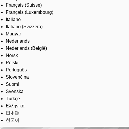
Français (Suisse)
Français (Luxembourg)
Italiano
Italiano (Svizzera)
Magyar
Nederlands
Nederlands (België)
Norsk
Polski
Português
Slovenčina
Suomi
Svenska
Türkçe
Ελληνικά
日本語
한국어