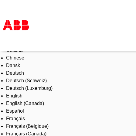
Select Language
Products & Solutions
Čeština
Industries
Chinese
Services
Dansk
About us
Deutsch
Where to buy
Deutsch (Schweiz)
Contact us
Deutsch (Luxemburg)
Careers
English
English (Canada)
Español
Français
Français (Belgique)
Français (Canada)