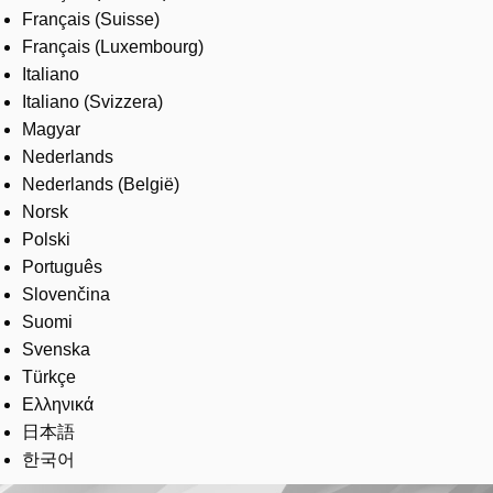
Français (Suisse)
Français (Luxembourg)
Italiano
Italiano (Svizzera)
Magyar
Nederlands
Nederlands (België)
Norsk
Polski
Português
Slovenčina
Suomi
Svenska
Türkçe
Ελληνικά
日本語
한국어