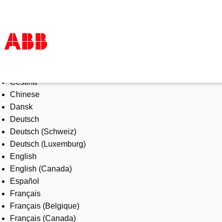
Select Language
Products & Solutions
Čeština
Industries
Chinese
Services
Dansk
About us
Deutsch
Where to buy
Deutsch (Schweiz)
Contact us
Deutsch (Luxemburg)
Careers
English
English (Canada)
Español
Français
Français (Belgique)
Français (Canada)