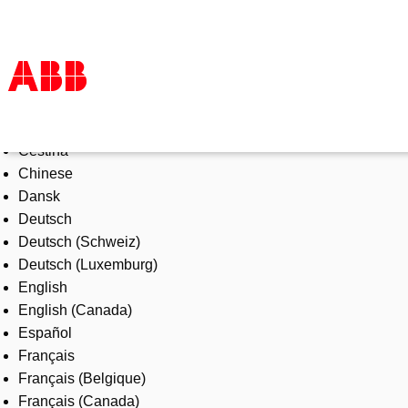
Select Language
Products & Solutions
Čeština
Industries
Chinese
Services
Dansk
About us
Deutsch
Where to buy
Deutsch (Schweiz)
Contact us
Deutsch (Luxemburg)
Careers
English
English (Canada)
Español
Français
Français (Belgique)
Français (Canada)