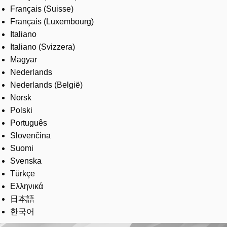
Français (Suisse)
Français (Luxembourg)
Italiano
Italiano (Svizzera)
Magyar
Nederlands
Nederlands (België)
Norsk
Polski
Português
Slovenčina
Suomi
Svenska
Türkçe
Ελληνικά
日本語
한국어