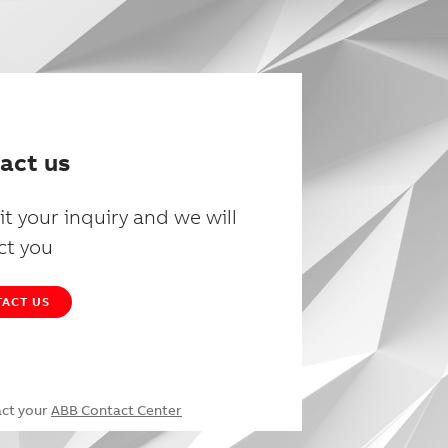
act us
t your inquiry and we will
ct you
ACT US
act your
ABB Contact Center