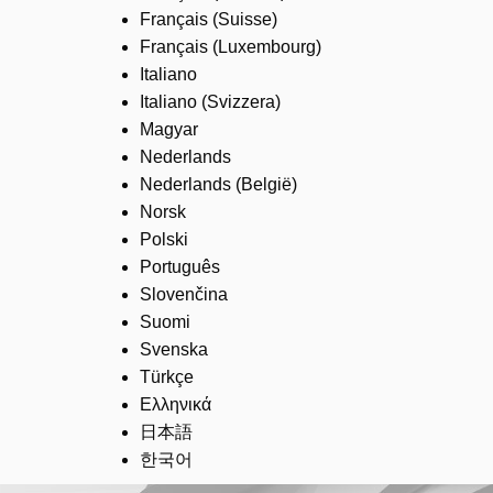
Français (Suisse)
Français (Luxembourg)
Italiano
Italiano (Svizzera)
Magyar
Nederlands
Nederlands (België)
Norsk
Polski
Português
Slovenčina
Suomi
Svenska
Türkçe
Ελληνικά
日本語
한국어