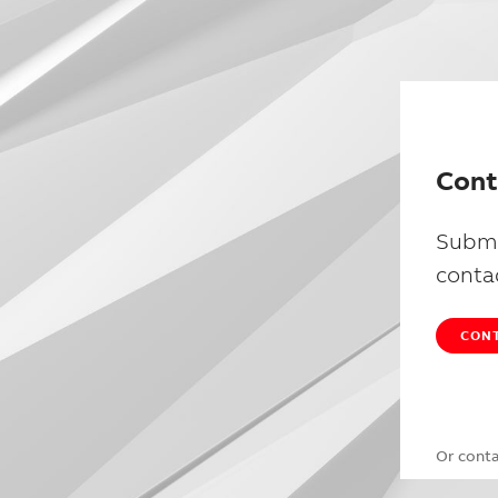
Cont
Submi
conta
CONT
Or cont