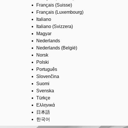
Français (Suisse)
Français (Luxembourg)
Italiano
Italiano (Svizzera)
Magyar
Nederlands
Nederlands (België)
Norsk
Polski
Português
Slovenčina
Suomi
Svenska
Türkçe
Ελληνικά
日本語
한국어