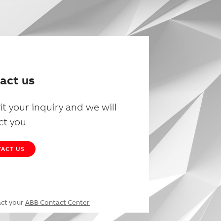
act us
t your inquiry and we will
ct you
ACT US
act your
ABB Contact Center