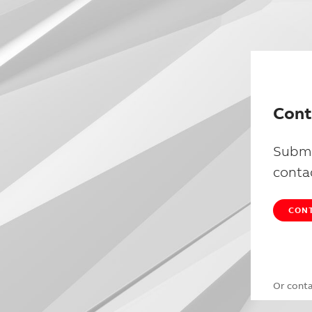
Cont
Submi
conta
CONT
Or cont