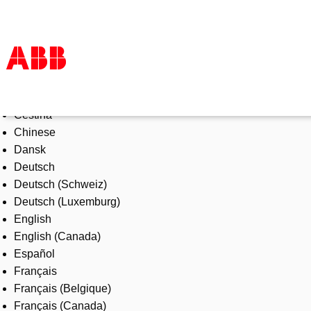
Select Language
Products & Solutions
Čeština
Industries
Chinese
Services
Dansk
About us
Deutsch
Where to buy
Deutsch (Schweiz)
Contact us
Deutsch (Luxemburg)
Careers
English
English (Canada)
Español
Français
Français (Belgique)
Français (Canada)