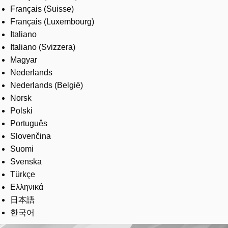
Français (Suisse)
Français (Luxembourg)
Italiano
Italiano (Svizzera)
Magyar
Nederlands
Nederlands (België)
Norsk
Polski
Português
Slovenčina
Suomi
Svenska
Türkçe
Ελληνικά
日本語
한국어