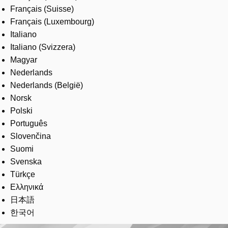
Français (Suisse)
Français (Luxembourg)
Italiano
Italiano (Svizzera)
Magyar
Nederlands
Nederlands (België)
Norsk
Polski
Português
Slovenčina
Suomi
Svenska
Türkçe
Ελληνικά
日本語
한국어