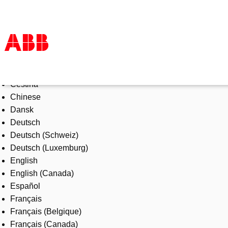
Select Language
Products & Solutions
Čeština
Industries
Chinese
Services
Dansk
About us
Deutsch
Where to buy
Deutsch (Schweiz)
Contact us
Deutsch (Luxemburg)
Careers
English
English (Canada)
Español
Français
Français (Belgique)
Français (Canada)