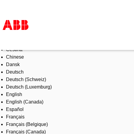
Select Language
Products & Solutions
Čeština
Industries
Chinese
Services
Dansk
About us
Deutsch
Where to buy
Deutsch (Schweiz)
Contact us
Deutsch (Luxemburg)
Careers
English
English (Canada)
Español
Français
Français (Belgique)
Français (Canada)