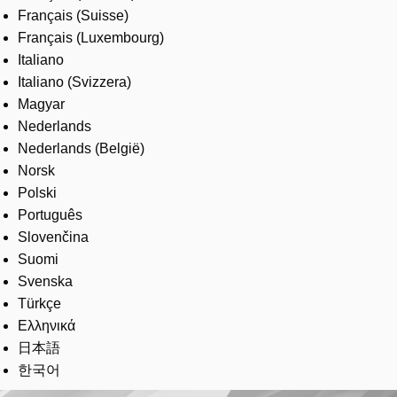
Français (Suisse)
Français (Luxembourg)
Italiano
Italiano (Svizzera)
Magyar
Nederlands
Nederlands (België)
Norsk
Polski
Português
Slovenčina
Suomi
Svenska
Türkçe
Ελληνικά
日本語
한국어