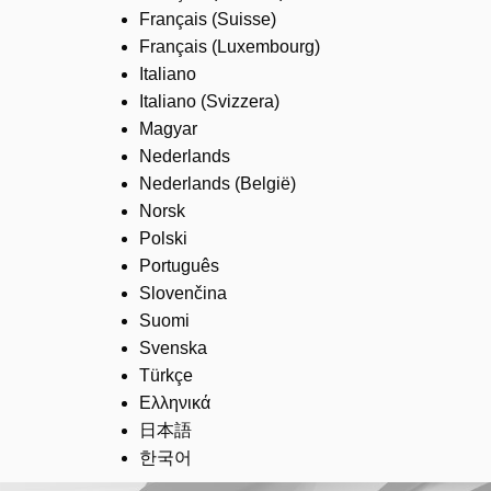
Français (Suisse)
Français (Luxembourg)
Italiano
Italiano (Svizzera)
Magyar
Nederlands
Nederlands (België)
Norsk
Polski
Português
Slovenčina
Suomi
Svenska
Türkçe
Ελληνικά
日本語
한국어