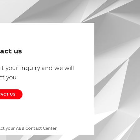
act us
t your inquiry and we will
ct you
ACT US
act your
ABB Contact Center