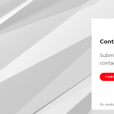
Cont
Submi
conta
CONT
Or cont