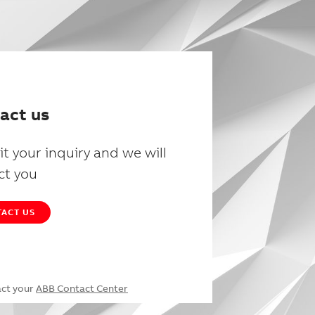
act us
t your inquiry and we will
ct you
ACT US
act your
ABB Contact Center