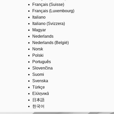
Français (Suisse)
Français (Luxembourg)
Italiano
Italiano (Svizzera)
Magyar
Nederlands
Nederlands (België)
Norsk
Polski
Português
Slovenčina
Suomi
Svenska
Türkçe
Ελληνικά
日本語
한국어