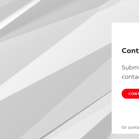
Cont
Submi
conta
CONT
Or cont