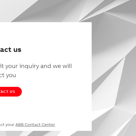
act us
t your inquiry and we will
ct you
ACT US
act your
ABB Contact Center