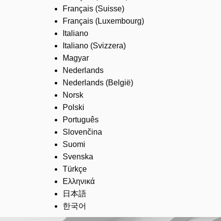
Français (Suisse)
Français (Luxembourg)
Italiano
Italiano (Svizzera)
Magyar
Nederlands
Nederlands (België)
Norsk
Polski
Português
Slovenčina
Suomi
Svenska
Türkçe
Ελληνικά
日本語
한국어