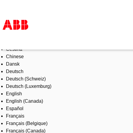
Select Language
Products & Solutions
Čeština
Industries
Chinese
Services
Dansk
About us
Deutsch
Where to buy
Deutsch (Schweiz)
Contact us
Deutsch (Luxemburg)
Careers
English
English (Canada)
Español
Français
Français (Belgique)
Français (Canada)