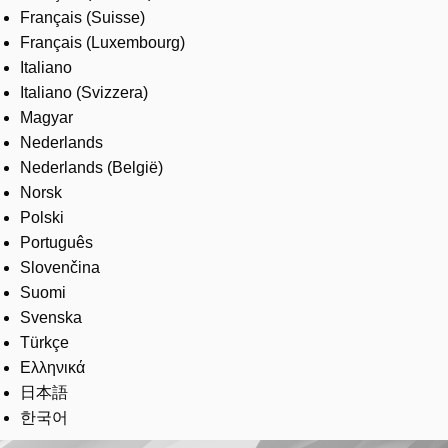
Français (Suisse)
Français (Luxembourg)
Italiano
Italiano (Svizzera)
Magyar
Nederlands
Nederlands (België)
Norsk
Polski
Português
Slovenčina
Suomi
Svenska
Türkçe
Ελληνικά
日本語
한국어