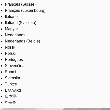
Français (Suisse)
Français (Luxembourg)
Italiano
Italiano (Svizzera)
Magyar
Nederlands
Nederlands (België)
Norsk
Polski
Português
Slovenčina
Suomi
Svenska
Türkçe
Ελληνικά
日本語
한국어