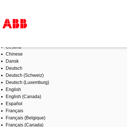
Select Language
Products & Solutions
Čeština
Industries
Chinese
Services
Dansk
About us
Deutsch
Where to buy
Deutsch (Schweiz)
Contact us
Deutsch (Luxemburg)
Careers
English
English (Canada)
Español
Français
Français (Belgique)
Français (Canada)